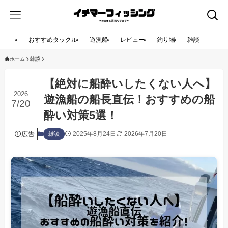
おすすめタックル
遊漁船
レビュー
釣り場
雑談
ホーム
雑談
【絶対に船酔いしたくない人へ】
2026
遊漁船の船長直伝！おすすめの船
7/20
酔い対策5選！
広告
2025年8月24日
2026年7月20日
雑談