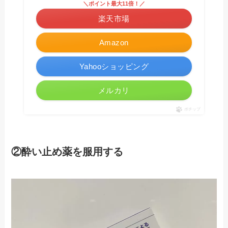
＼ポイント最大11倍！／
楽天市場
Amazon
Yahooショッピング
メルカリ
ポチップ
②酔い止め薬を服用する