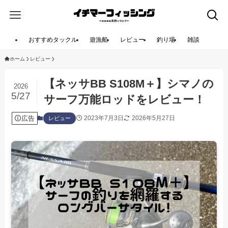
おすすめタックル
遊漁船
レビュー
釣り場
雑談
ホーム
レビュー
【ネッサBB S108M＋】シマノの
2026
5/27
サーフ万能ロッドをレビュー！
広告
2023年7月3日
2026年5月27日
レビュー