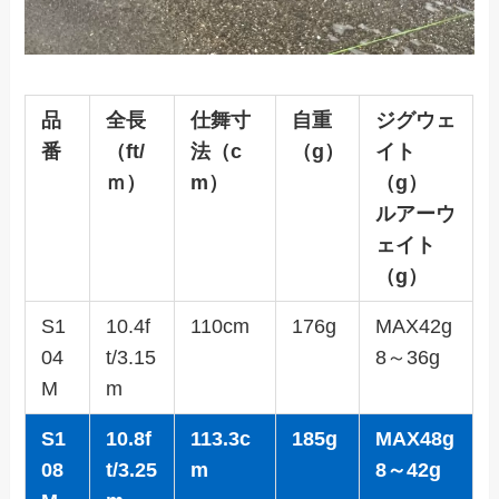
品
全長
仕舞寸
自重
ジグウェ
番
（ft/
法（c
（g）
イト
ｍ）
m）
（g）
ルアーウ
ェイト
（g）
S1
10.4f
110cm
176g
MAX42g
04
t/3.15
8～36g
M
m
S1
10.8f
113.3c
185g
MAX48g
08
t/3.25
m
8～42g