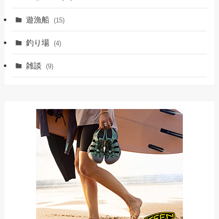
遊漁船
(15)
釣り場
(4)
雑談
(9)