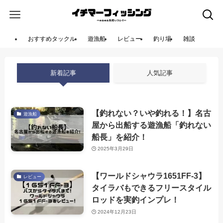
おすすめタックル
遊漁船
レビュー
釣り場
雑談
新着記事
人気記事
【釣れない？いや釣れる！】名古
遊漁船
屋から出船する遊漁船「釣れない
船長」を紹介！
2025年3月29日
【ワールドシャウラ1651FF-3】
レビュー
タイラバもできるフリースタイル
ロッドを実釣インプレ！
2024年12月23日